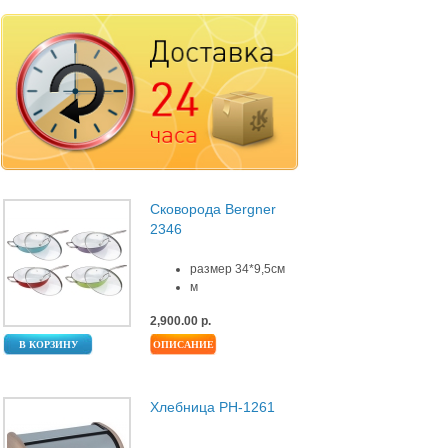
Сковорода Bergner
2346
размер 34*9,5см
м
2,900.00 р.
В КОРЗИНУ
ОПИСАНИЕ
Хлебница PH-1261